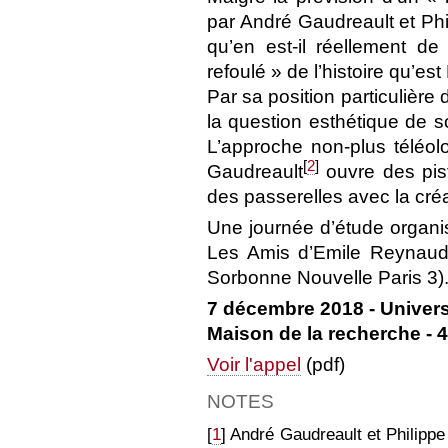
par André Gaudreault et Ph
qu’en est-il réellement d
refoulé » de l’histoire qu’e
Par sa position particulière
la question esthétique de s
L’approche non-plus téléol
[
2
]
Gaudreault
ouvre des pist
des passerelles avec la cré
Une journée d’étude organis
Les Amis d’Emile Reynaud 
Sorbonne Nouvelle Paris 3)
7 décembre 2018 - Univers
Maison de la recherche - 4
Voir l'appel
(pdf)
NOTES
[
1
] André Gaudreault et Philipp