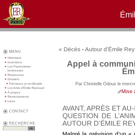
Émi
« Décès
-
Autour d’Émile Re
MENU
Historique
Appel à communic
Inventions
Les Pantomimes
Ém
lumineuses
Ressources
Dossiers
Par Christelle Odoux le mercr
Précisions et rectificatifs
Les Amis d'Émile Reynaud
Mise 
À propos
Remerciements
Liens
AVANT, APRÈS ET AU
CONTACT
QUESTION DE L’ANI
AUTOUR D’ÉMILE REY
RECHERCHE
Malgré la prévision d’un « 