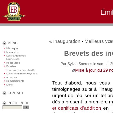
Émi
« Inauguration
-
Meilleurs vœu
MENU
Historique
Brevets des in
Inventions
Les Pantomimes
lumineuses
Ressources
Par Sylvie Saerens le samedi 
Dossiers
Mise à jour du 29 no
Précisions et rectificatifs
Les Amis d'Émile Reynaud
À propos
Remerciements
Tout d'abord, nous vous
Liens
témoignages suite à l'inaugur
CONTACT
urgent de réaliser un tel pr
dès à présent la première mi
RECHERCHE
et certificats d'addition
en li