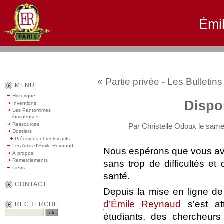
Émi
« Partie privée
-
Les Bulletins
MENU
Historique
Dispo
Inventions
Les Pantomimes
lumineuses
Ressources
Par Christelle Odoux le same
Dossiers
Précisions et rectificatifs
Les Amis d'Émile Reynaud
Nous espérons que vous ave
À propos
Remerciements
sans trop de difficultés e
Liens
santé.
CONTACT
Depuis la mise en ligne de
d’Émile Reynaud
s'est at
RECHERCHE
étudiants, des chercheurs