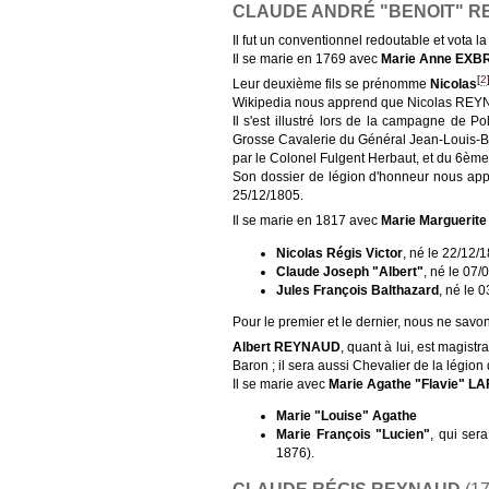
CLAUDE ANDRÉ "BENOIT" 
Il fut un conventionnel redoutable et vota la
Il se marie en 1769 avec
Marie Anne EXB
[
2
Leur deuxième fils se prénomme
Nicolas
Wikipedia nous apprend que Nicolas REYNA
Il s'est illustré lors de la campagne de P
Grosse Cavalerie du Général Jean-Louis-B
par le Colonel Fulgent Herbaut, et du 6è
Son dossier de légion d'honneur nous appre
25/12/1805.
Il se marie en 1817 avec
Marie Marguerit
Nicolas Régis Victor
, né le 22/12/
Claude Joseph "Albert"
, né le 07
Jules François Balthazard
, né le 
Pour le premier et le dernier, nous ne savons 
Albert REYNAUD
, quant à lui, est magistr
Baron ; il sera aussi Chevalier de la légion
Il se marie avec
Marie Agathe "Flavie" L
Marie "Louise" Agathe
Marie François "Lucien"
, qui ser
1876).