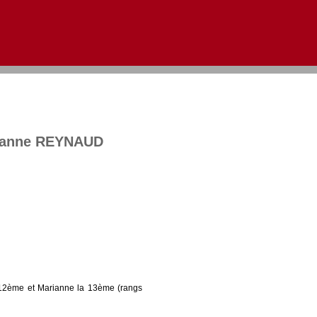
Aller au contenu
|
Aller au menu
|
Aller à la recherche
arianne REYNAUD
e 12ème et Marianne la 13ème (rangs