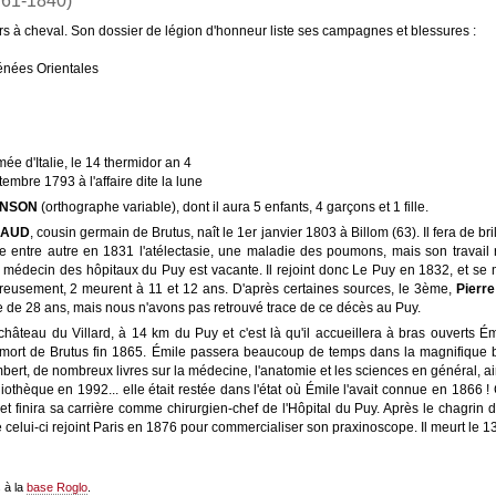
61-1840)
s à cheval. Son dossier de légion d'honneur liste ses campagnes et blessures :
rénées Orientales
mée d'Italie, le 14 thermidor an 4
tembre 1793 à l'affaire dite la lune
ENSON
(orthographe variable), dont il aura 5 enfants, 4 garçons et 1 fille.
NAUD
, cousin germain de Brutus, naît le 1er janvier 1803 à Billom (63). Il fera de br
re entre autre en 1831 l'atélectasie, une maladie des poumons, mais son travail 
de médecin des hôpitaux du Puy est vacante. Il rejoint donc Le Puy en 1832, et se
eureusement, 2 meurent à 11 et 12 ans. D'après certaines sources, le 3ème,
Pierr
 de 28 ans, mais nous n'avons pas retrouvé trace de ce décès au Puy.
château du Villard, à 14 km du Puy et c'est là qu'il accueillera à bras ouvert
a mort de Brutus fin 1865. Émile passera beaucoup de temps dans la magnifiqu
bert, de nombreux livres sur la médecine, l'anatomie et les sciences en général, ain
iothèque en 1992... elle était restée dans l'état où Émile l'avait connue en 1866
t finira sa carrière comme chirurgien-chef de l'Hôpital du Puy. Après le chagrin de
ue celui-ci rejoint Paris en 1876 pour commercialiser son praxinoscope. Il meurt le 
s à la
base Roglo
.