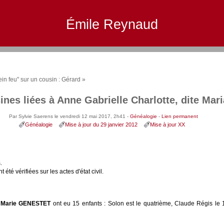
Émile Reynaud
ein feu" sur un cousin : Gérard »
ines liées à Anne Gabrielle Charlotte, dite M
Par Sylvie Saerens le vendredi 12 mai 2017, 2h41 -
Généalogie
-
Lien permanent
Généalogie
Mise à jour du 29 janvier 2012
Mise à jour XX
.
 été vérifiées sur les actes d'état civil.
 Marie GENESTET
ont eu 15 enfants : Solon est le quatrième, Claude Régis l