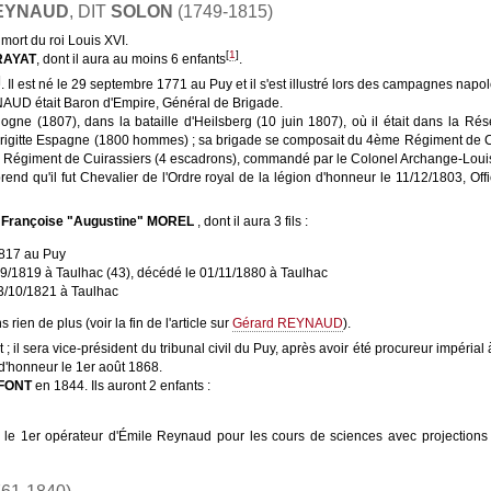
REYNAUD
, DIT
SOLON
(1749-1815)
 mort du roi Louis XVI.
[
1
]
RAYAT
, dont il aura au moins 6 enfants
.
]
. Il est né le 29 septembre 1771 au Puy et il s'est illustré lors des campagnes nap
UD était Baron d'Empire, Général de Brigade.
ologne (1807), dans la bataille d'Heilsberg (10 juin 1807), où il était dans la R
rigitte Espagne (1800 hommes) ; sa brigade se composait du 4ème Régiment de 
me Régiment de Cuirassiers (4 escadrons), commandé par le Colonel Archange-Lo
nd qu'il fut Chevalier de l'Ordre royal de la légion d'honneur le 11/12/1803, Of
e Françoise "Augustine" MOREL
, dont il aura 3 fils :
1817 au Puy
/09/1819 à Taulhac (43), décédé le 01/11/1880 à Taulhac
03/10/1821 à Taulhac
rien de plus (voir la fin de l'article sur
Gérard REYNAUD
).
at ; il sera vice-président du tribunal civil du Puy, après avoir été procureur impérial 
 d'honneur le 1er août 1868.
AFONT
en 1844. Ils auront 2 enfants :
a le 1er opérateur d'Émile Reynaud pour les cours de sciences avec projection