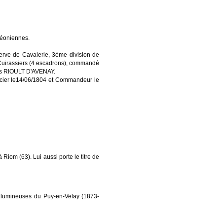
oléoniennes.
éserve de Cavalerie, 3ème division de
Cuirassiers (4 escadrons), commandé
uis RIOULT D'AVENAY.
ficier le14/06/1804 et Commandeur le
à Riom (63). Lui aussi porte le titre de
s lumineuses du Puy-en-Velay (1873-