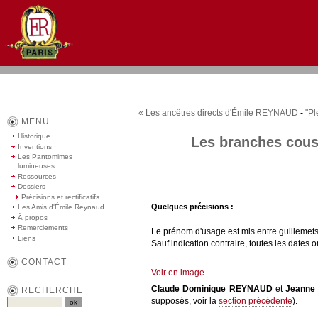
« Les ancêtres directs d'Émile REYNAUD
-
"Pl
MENU
Historique
Les branches cous
Inventions
Les Pantomimes
lumineuses
Ressources
Dossiers
Précisions et rectificatifs
Quelques précisions :
Les Amis d'Émile Reynaud
À propos
Remerciements
Le prénom d'usage est mis entre guillemets
Liens
Sauf indication contraire, toutes les dates ont
CONTACT
Voir en image
Claude Dominique REYNAUD
et
Jeanne
RECHERCHE
supposés, voir la
section précédente
).