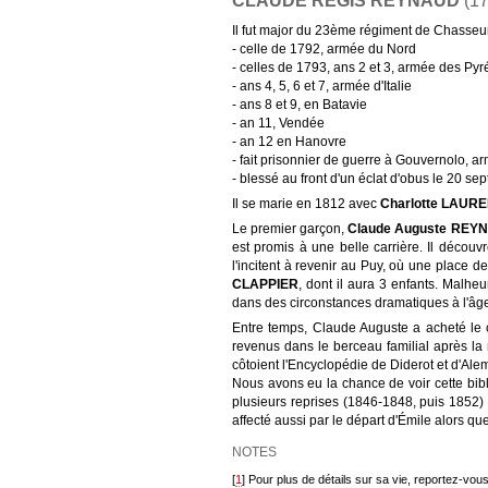
CLAUDE RÉGIS REYNAUD
(17
Il fut major du 23ème régiment de Chasseur
- celle de 1792, armée du Nord
- celles de 1793, ans 2 et 3, armée des Py
- ans 4, 5, 6 et 7, armée d'Italie
- ans 8 et 9, en Batavie
- an 11, Vendée
- an 12 en Hanovre
- fait prisonnier de guerre à Gouvernolo, ar
- blessé au front d'un éclat d'obus le 20 sep
Il se marie en 1812 avec
Charlotte LAUR
Le premier garçon,
Claude Auguste REY
est promis à une belle carrière. Il découv
l'incitent à revenir au Puy, où une place 
CLAPPIER
, dont il aura 3 enfants. Malh
dans des circonstances dramatiques à l'âge
Entre temps, Claude Auguste a acheté le 
revenus dans le berceau familial après l
côtoient l'Encyclopédie de Diderot et d'Alem
Nous avons eu la chance de voir cette bibl
plusieurs reprises (1846-1848, puis 1852) e
affecté aussi par le départ d'Émile alors q
NOTES
[
1
] Pour plus de détails sur sa vie, reportez-vou