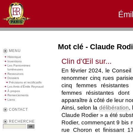
Émi
Mot clé - Claude Rodi
MENU
Historique
Clin d'Œil sur...
Inventions
Les Pantomimes
En février 2024, le Conseil
lumineuses
Ressources
renommer cinq rues paris
Dossiers
Précisions et rectificatifs
cinq femmes résistantes 
Les Amis d'Émile Reynaud
À propos
femmes résistantes dont
Remerciements
apparaître à côté de leur no
Liens
Ainsi, selon la
délibération
,
CONTACT
Claude Rodier » a été substi
RECHERCHE
Rodier, commençant 9 bis 
rue Choron et finissant 