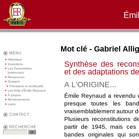
Émi
Mot clé - Gabriel Alli
MENU
Historique
Synthèse des recons
Inventions
Les Pantomimes
et des adaptations 
lumineuses
Ressources
Dossiers
A L'ORIGINE...
Précisions et rectificatifs
Les Amis d'Émile Reynaud
Émile Reynaud a revendu ou
À propos
Remerciements
presque toutes les ba
Liens
vraisemblablement autour d
CONTACT
Plusieurs reconstitutions 
partir de 1945, mais ces 
RECHERCHE
bandes originales qui son