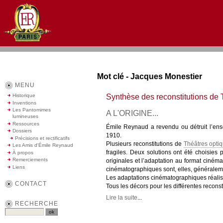
Mot clé - Jacques Monestier
MENU
Synthèse des reconstitutions de
Historique
Inventions
Les Pantomimes
A L'ORIGINE...
lumineuses
Ressources
Émile Reynaud a revendu ou détruit l’en
Dossiers
1910.
Précisions et rectificatifs
Plusieurs reconstitutions de
Théâtres opti
Les Amis d'Émile Reynaud
fragiles. Deux solutions ont été choisies 
À propos
Remerciements
originales et l’adaptation au format ciném
Liens
cinématographiques sont, elles, généralem
Les adaptations cinématographiques réalisé
CONTACT
Tous les décors pour les différentes reconsti
Lire la suite
...
RECHERCHE