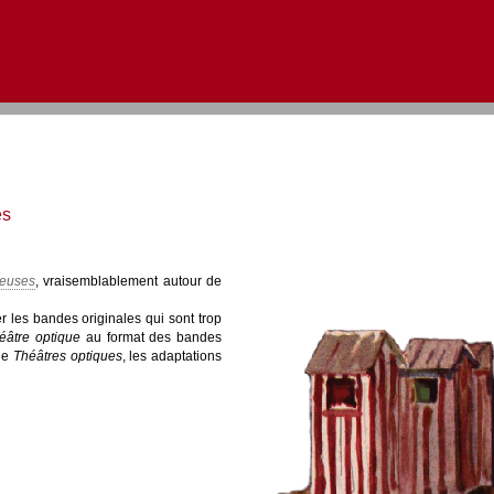
Aller au contenu
|
Aller au menu
|
Aller à la recherche
es
euses
, vraisemblablement autour de
r les bandes originales qui sont trop
éâtre optique
au format des bandes
 de
Théâtres optiques
, les adaptations