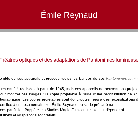
Émile Reynaud
 Théâtres optiques et des adaptations de Pantomimes lumineus
semble de ses appareils et presque toutes les bandes de ses
Pantomimes lumin
ques
ont été réalisées à partir de 1945, mais ces appareils ne peuvent pas projete
pour montrer ces images : la copie projetable à l'aide d'une reconstitution de
Th
atographique. Les copies projetables sont donc toutes liées à des reconstitutions
ent liée à un documentaire sur Émile Reynaud ou sur le pré-cinéma.
es par Julien Pappé et les Studios Magic-Films ont un statut indépendant.
tutions et adaptations sont refaits.