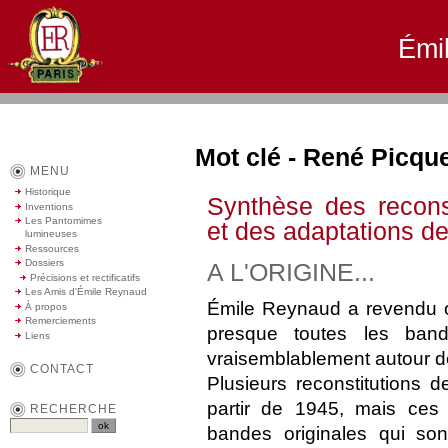
Émi
Mot clé - René Picqu
MENU
Historique
Synthèse des recons
Inventions
Les Pantomimes
et des adaptations 
lumineuses
Ressources
Dossiers
A L'ORIGINE...
Précisions et rectificatifs
Les Amis d'Émile Reynaud
Émile Reynaud a revendu ou
À propos
Remerciements
presque toutes les ba
Liens
vraisemblablement autour d
CONTACT
Plusieurs reconstitutions 
partir de 1945, mais ces 
RECHERCHE
bandes originales qui son