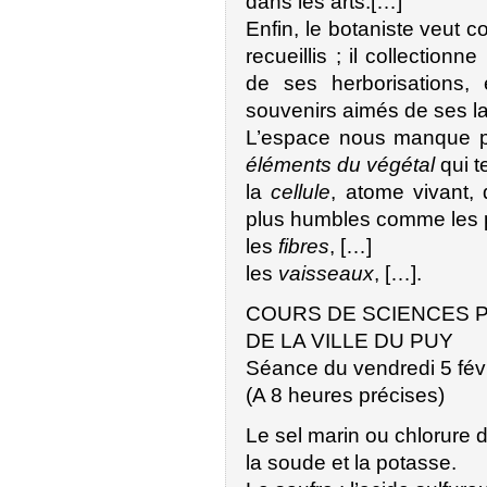
dans les arts.[…]
Enfin, le botaniste veut 
recueillis ; il collection
de ses herborisations, 
souvenirs aimés de ses l
L’espace nous manque po
éléments du végétal
qui t
la
cellule
, atome vivant, 
plus humbles comme les 
les
fibres
, […]
les
vaisseaux
, […].
COURS DE SCIENCES 
DE LA VILLE DU PUY
Séance du vendredi 5 févr
(A 8 heures précises)
Le sel marin ou chlorure
la soude et la potasse.