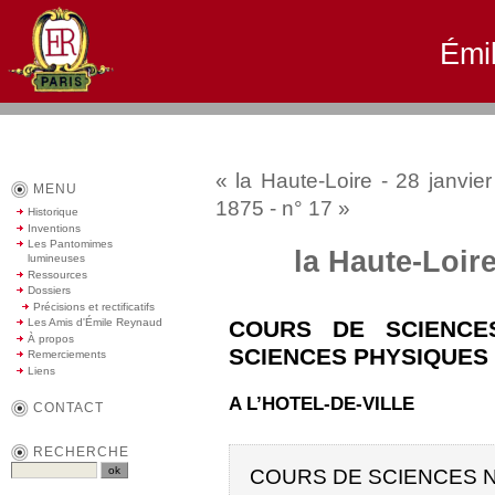
Émi
« la Haute-Loire - 28 janvie
MENU
1875 - n° 17 »
Historique
Inventions
Les Pantomimes
la Haute-Loire
lumineuses
Ressources
Dossiers
Précisions et rectificatifs
COURS DE SCIENCE
Les Amis d'Émile Reynaud
À propos
SCIENCES PHYSIQUES
Remerciements
Liens
A L’HOTEL-DE-VILLE
CONTACT
RECHERCHE
COURS DE SCIENCES 