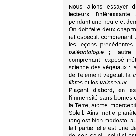
Nous allons essayer d
lecteurs, l’intéressant
pendant une heure et demi
On doit faire deux chapit
rétrospectif, comprenan
les leçons précédentes
paléontologie
; l’autre
comprenant l’exposé mét
science des végétaux : l
de l’élément végétal, la
c
fibres
et les
vaisseaux
.
Plaçant d’abord, en es
l’immensité sans bornes d
la Terre, atome impercepti
Soleil. Ainsi notre plan
rang est bien modeste, au 
fait partie, elle est une d
de son soleil, celui-ci e