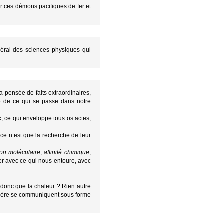
r ces démons pacifiques de fer et
éral des sciences physiques qui
a pensée de faits extraordinaires,
né de ce qui se passe dans notre
x, ce qui enveloppe tous os actes,
ce n’est que la recherche de leur
tion moléculaire
,
affinité chimique
,
ser avec ce qui nous entoure, avec
e donc que la chaleur ? Rien autre
umière se communiquent sous forme