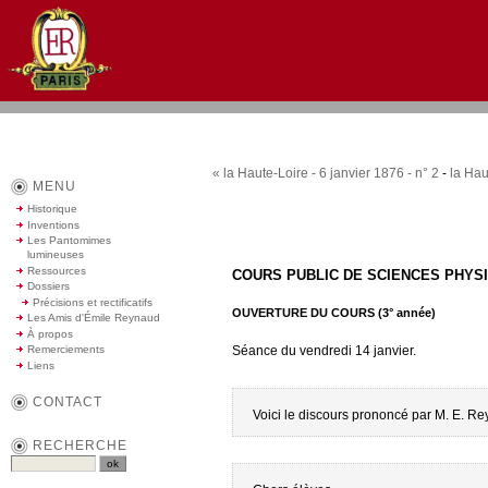
« la Haute-Loire - 6 janvier 1876 - n° 2
-
la Hau
MENU
Historique
Inventions
Les Pantomimes
lumineuses
Ressources
COURS PUBLIC DE SCIENCES PHYS
Dossiers
Précisions et rectificatifs
OUVERTURE DU COURS (3° année)
Les Amis d'Émile Reynaud
À propos
Séance du vendredi 14 janvier.
Remerciements
Liens
CONTACT
Voici le discours prononcé par M. E. Re
RECHERCHE