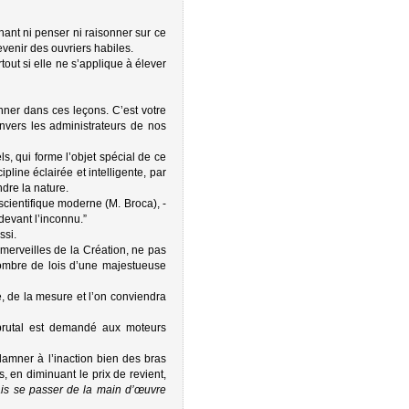
chant ni penser ni raisonner sur ce
venir des ouvriers habiles.
tout si elle ne s’applique à élever
ner dans ces leçons. C’est votre
nvers les administrateurs de nos
s, qui forme l’objet spécial de ce
pline éclairée et intelligente, par
ndre la nature.
scientifique moderne (M. Broca), -
devant l’inconnu.”
ssi.
merveilles de la Création, ne pas
nombre de lois d’une majestueuse
ité, de la mesure et l’on conviendra
rt brutal est demandé aux moteurs
damner à l’inaction bien des bras
, en diminuant le prix de revient,
ais se passer de la main d’œuvre