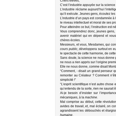
Chers élèves,
C’est l’industrie appuyée sur la scienc
L’industrie réclame aujourd’hui l’intell
qu’il exécute. Jeunes gens, écoutez les
L’industrie d’un pays est condamnée à la 
le niveau intellectuel et moral de ses pr
Pour atteindre ce but, l’instruction est n
Vous comprendrez donc, jeunes gens, l
avenir matériel qui en dépend et vous
chères écoles.
Messieurs, et vous, Mesdames, qui condui
cours public
, développera surtout en eux
le spectacle de cette harmonie, de cette
Sans doute, la science ne nous donne pa
ne nous a rien appris sur l’origine prem
Elle ne nous donne, comme disait Mon
“Comment, - disait un grand penseur qu
remonter au Créateur ? Comment n’être
simplicité !”
“L’esprit scientifique n’est autre chose 
qu’entendu de la sorte, rien ne saurait 
Ai-je besoin d’insister sur l’importan
mécaniques, à la
machine
.
Mal comprise au début, cette révolutio
avides de travail, et, mal éclairé, on 
agrandissent les débouchés et élargiss
humaine
.