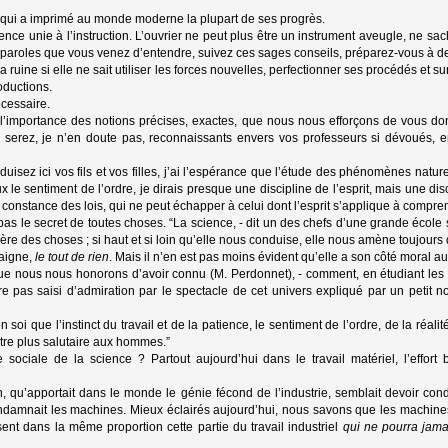
e qui a imprimé au monde moderne la plupart de ses progrès.
igence unie à l’instruction. L’ouvrier ne peut plus être un instrument aveugle, ne sa
 paroles que vous venez d’entendre, suivez ces sages conseils, préparez-vous à de
ruine si elle ne sait utiliser les forces nouvelles, perfectionner ses procédés et sur
oductions.
écessaire.
’importance des notions précises, exactes, que nous nous efforçons de vous don
 serez, je n’en doute pas, reconnaissants envers vos professeurs si dévoués, e
sez ici vos fils et vos filles, j’ai l’espérance que l’étude des phénomènes naturel
 le sentiment de l’ordre, je dirais presque une discipline de l’esprit, mais une disci
 constance des lois, qui ne peut échapper à celui dont l’esprit s’applique à compre
s le secret de toutes choses. “La science, - dit un des chefs d’une grande école 
ière des choses ; si haut et si loin qu’elle nous conduise, elle nous amène toujours 
taigne,
le tout de rien
. Mais il n’en est pas moins évident qu’elle a son côté moral au
e nous nous honorons d’avoir connu (M. Perdonnet), - comment, en étudiant les 
 pas saisi d’admiration par le spectacle de cet univers expliqué par un petit 
en soi que l’instinct du travail et de la patience, le sentiment de l’ordre, de la réal
être plus salutaire aux hommes.”
ce sociale de la science ? Partout aujourd’hui dans le travail matériel, l’effo
n, qu’apportait dans le monde le génie fécond de l’industrie, semblait devoir con
condamnait les machines. Mieux éclairés aujourd’hui, nous savons que les machines
ent dans la même proportion cette partie du travail industriel
qui ne pourra jam