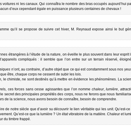
s voitures ni les canaux. Qui connaîtra le nombre des bras occupés aujourd’hui pa
t chacun d’eux cependant égale en puissance plusieurs centaines de chevaux !
amme qu’il se propose de suivre cet hiver, M. Reynaud expose ainsi le but gén
s étrangères à l’étude de la nature, on éveille le plus souvent dans leur esprit l
d’appareils compliqués : il semble que l’on entre sur un terrain réservé, éloig
siques
n’ont, au contraire, d’autre objet que ce qui est constamment sous nos yeu
haque être, chaque corps ne cessent de subir les lois.
n, le chimiste, ne sont destinés qu’à mettre en évidence les phénomènes. La scien
rels, ces forces sans cesse agissantes que l’on nomme
chaleur
,
lumière
,
attrac
 le secret des principales propriétés des corps, nous ne ferons que nous familiari
eurs de la science, nous avons besoin de connaître, besoin de comprendre.
re de notre siècle que d’avoir su découvrir le lien véritable qui les unit. Qu’est-c
vement. Qu’est-ce que la lumière ? Un état vibratoire de la matière. Chaleur et l
r du timbre frappé.