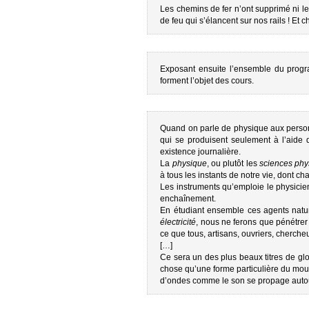
Les chemins de fer n’ont supprimé ni le
de feu qui s’élancent sur nos rails ! E
Exposant ensuite l’ensemble du progr
forment l’objet des cours.
Quand on parle de physique aux personne
qui se produisent seulement à l’aide 
existence journalière.
La
physique
, ou plutôt les
sciences phy
à tous les instants de notre vie, dont c
Les instruments qu’emploie le physicie
enchaînement.
En étudiant ensemble ces agents natu
électricité
, nous ne ferons que pénétrer
ce que tous, artisans, ouvriers, cherch
[…]
Ce sera un des plus beaux titres de gloi
chose qu’une forme particulière du mou
d’ondes comme le son se propage autou