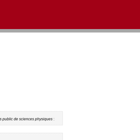
Aller au contenu
|
Aller au menu
|
Aller à la recherche
s public de sciences physiques
: