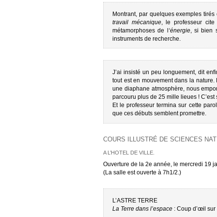
Montrant, par quelques exemples tirés
travail mécanique
, le professeur cit
métamorphoses de l
‘énergie
, si bien
instruments de recherche.
J’ai insisté un peu longuement, dit en
tout est en mouvement dans la nature.
une diaphane atmosphère, nous emportan
parcouru plus de 25 mille lieues ! C’est 
Et le professeur termina sur cette par
que ces débuts semblent promettre.
COURS ILLUSTRÉ DE SCIENCES NA
A L’HOTEL DE VILLE.
Ouverture de la 2e année, le mercredi 19 ja
(La salle est ouverte à 7h1/2.)
L’ASTRE TERRE
La Terre dans l’espace
: Coup d’œil sur 