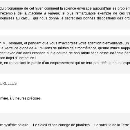
 du programme de cet hiver, comment la science envisage aujourd’hui les problèm
e l’exemple de la
machine à vapeur
, le plus remarquable exemple de ces tra
 soumises au calcul, qui nous donne le secret des bonnes dispositions des or
fin M. Reynaud, et pendant que vous m’accordiez votre attention bienveillante, un
 La
Terre
, ce globe de 40 millions de mètres de circonférence, qu’une mince napp
t avec elle dans l’espace sur la courbe de son orbite sans cesse infléchie par l’
son trajet d’une heure !
ole, en remerciant le public d’un empressement qui ne fera pas défaut, nous l’es
TURELLES
nvier, à 8 heures précises.
le système solaire. – Le Soleil et son cortège de planètes. – Le satellite de la Terre