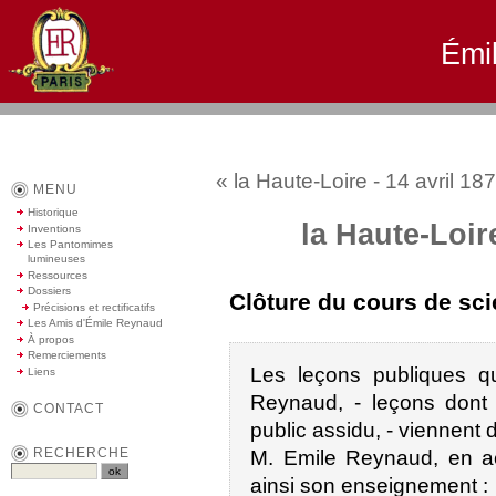
Émi
« la Haute-Loire - 14 avril 187
MENU
Historique
la Haute-Loire
Inventions
Les Pantomimes
lumineuses
Ressources
Dossiers
Clôture du cours de sci
Précisions et rectificatifs
Les Amis d'Émile Reynaud
À propos
Remerciements
Les leçons publiques qu
Liens
Reynaud, - leçons dont l
CONTACT
public assidu, - viennent 
RECHERCHE
M. Emile Reynaud, en a
ainsi son enseignement :