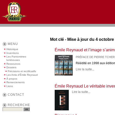
Mot clé - Mise à jour du 4 octobre 
MENU
Émile Reynaud et l’image s’anim
Historique
Inventions
Les Pantomimes
PRÉFACE DE PIERRE TCHER
lumineuses
Réédité en 1998 aux éditi
Ressources
Dossiers
Lire la suite
...
Précisions et rectificatifs
Les Amis d'Émile Reynaud
À propos
Remerciements
Émile Reynaud Le véritable inven
Liens
Lire la suite
...
CONTACT
RECHERCHE