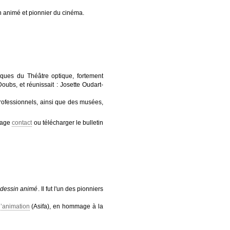
 animé et pionnier du cinéma.
ques du Théâtre optique, fortement
ubs, et réunissait : Josette Oudart-
rofessionnels, ainsi que des musées,
 page
contact
ou télécharger le bulletin
u
dessin animé
. Il fut l'un des pionniers
d’animation
(Asifa), en hommage à la