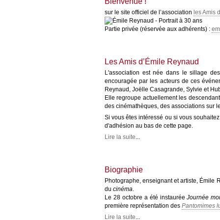
Bienvenue !
sur le site officiel de l’association
les Amis 
Partie privée (réservée aux adhérents) :
em
Les Amis d’Émile Reynaud
L'association est née dans le sillage d
encouragée par les acteurs de ces événeme
Reynaud, Joëlle Casagrande, Sylvie et Hub
Elle regroupe actuellement les descendant
des cinémathèques, des associations sur le
Si vous êtes intéressé ou si vous souhaite
d'adhésion au bas de cette page.
Lire la suite
...
Biographie
Photographe, enseignant et artiste, Émile 
du
cinéma
.
Le 28 octobre a été instaurée
Journée mon
première représentation des
Pantomimes l
Lire la suite
...