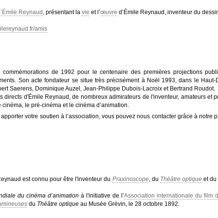
d’Émile Reynaud
, présentant la
vie
et l’
œuvre
d’Émile Reynaud, inventeur du dessin
ilereynaud.fr/amis
es commémorations de 1992 pour le centenaire des premières projections publi
nts. Son acte fondateur se situe très précisément à Noël 1993, dans le Haut-Do
ert Saerens, Dominique Auzel, Jean-Philippe Dubois-Lacroix et Bertrand Roudot.
s directs d'Émile Reynaud, de nombreux admirateurs de l'inventeur, amateurs et p
 cinéma, le pré-cinéma et le cinéma d’animation.
z apporter votre soutien à l’association, vous pouvez nous contacter grâce à notre
Reynaud est connu pour être l'inventeur du
Praxinoscope
, du
Théâtre optique
et d
diale du cinéma d’animation
à l'initiative de l’
Association internationale du film 
umineuses
du
Théâtre optique
au Musée Grévin, le 28 octobre 1892.